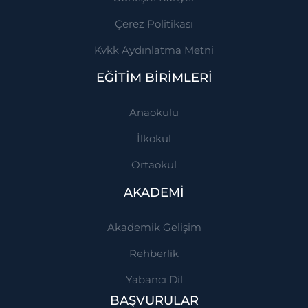
Çerez Politikası
Kvkk Aydınlatma Metni
EĞİTİM BİRİMLERİ
Anaokulu
İlkokul
Ortaokul
AKADEMİ
Akademik Gelişim
Rehberlik
Yabancı Dil
BAŞVURULAR