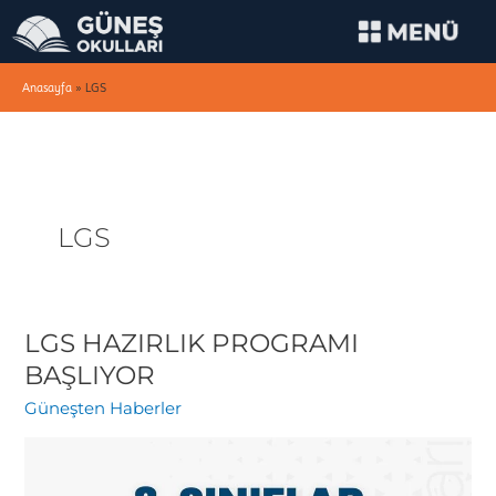
İçeriğe
atla
Anasayfa
»
LGS
LGS
LGS HAZIRLIK PROGRAMI
LGS
HAZIRLIK
BAŞLIYOR
PROGRAMI
Güneşten Haberler
BAŞLIYOR