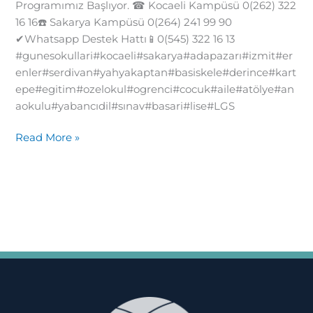
Programımız Başlıyor. ☎ Kocaeli Kampüsü 0(262) 322
16 16☎️ Sakarya Kampüsü 0(264) 241 99 90
✔Whatsapp Destek Hattı📱0(545) 322 16 13
#gunesokullari#kocaeli#sakarya#adapazarı#izmit#er
enler#serdivan#yahyakaptan#basiskele#derince#kart
epe#egitim#ozelokul#ogrenci#cocuk#aile#atölye#an
aokulu#yabancıdil#sınav#basari#lise#LGS
Read More »