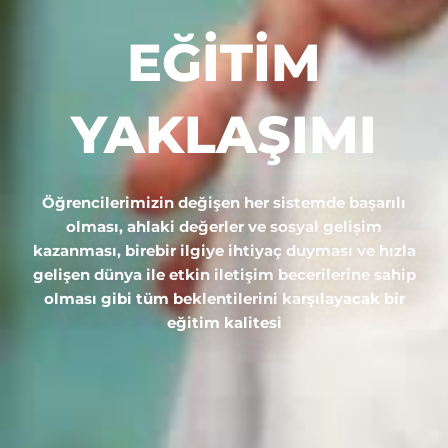
EĞİTİM
YAKLAŞIMI
Öğrencilerimizin değişen her sistemde başarılı
olması, ahlaki değerler ve sosyal gelişim
kazanması, birebir ilgiye ihtiyaç duyması ve hızla
gelişen dünya ile etkin iletişim becerilerine sahip
olması gibi tüm beklentilerini karşılayacak bir
eğitim kalitesi