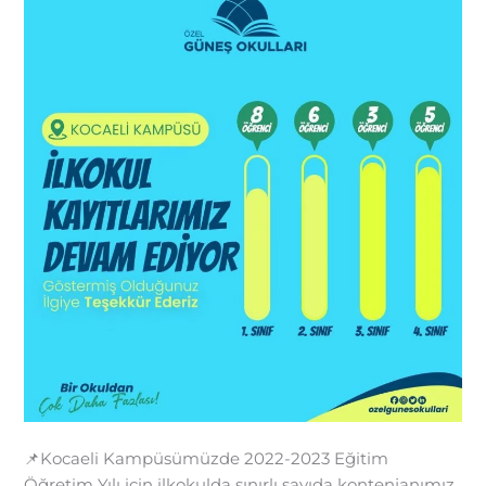
📌Kocaeli Kampüsümüzde 2022-2023 Eğitim
Öğretim Yılı için ilkokulda sınırlı sayıda kontenjanımız