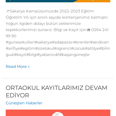
📌Sakarya Kampüsümüzde 2022-2023 Eğitim
Öğretim Yılı için sınırlı sayıda kontenjanımız kalmıştır.
Yoğun ilgiden dolayı bütün velilerimize
teşekkürlerimizi sunarız. Bilgi ve Kayıt için:☎️ 0264 241
99 90
#gunesokullari#sakarya#adapazarı#erenler#serdivan
#arifiye#egitim#ozelokul#ogrenci#cocuk#atölye#bilin
gual#kayıt#bilgi#yabancıdil#başarıgüneşte
Read More »
ORTAOKUL KAYITLARIMIZ DEVAM
ORTAOKUL
KAYITLARIMIZ
EDİYOR
DEVAM
Güneşten Haberler
EDİYOR