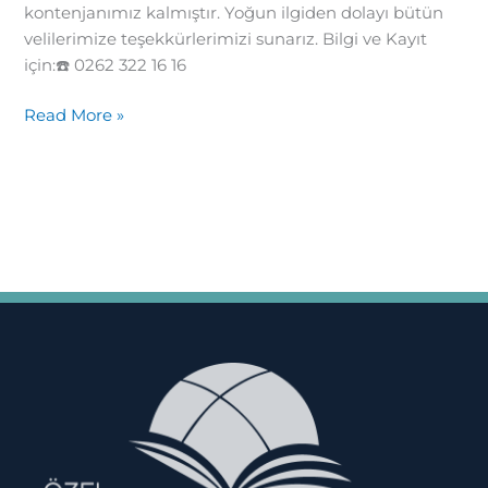
kontenjanımız kalmıştır. Yoğun ilgiden dolayı bütün
velilerimize teşekkürlerimizi sunarız. Bilgi ve Kayıt
için:☎️ 0262 322 16 16
Read More »