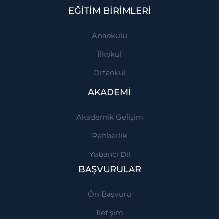
EĞİTİM BİRİMLERİ
Anaokulu
İlkokul
Ortaokul
AKADEMİ
Akademik Gelişim
Rehberlik
Yabancı Dil
BAŞVURULAR
Ön Başvuru
İletişim