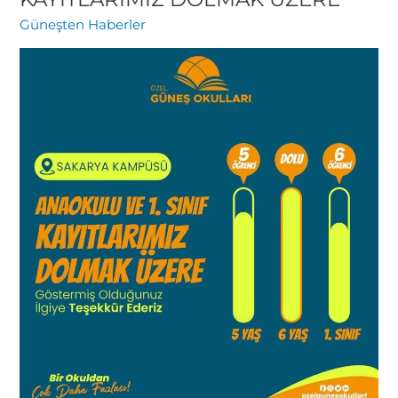
1.
Güneşten Haberler
SINIF
KAYITLARIMIZ
DOLMAK
ÜZERE