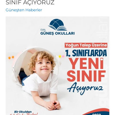
TALEP
SINIF AÇIYORUZ
ÜZERİNE
Güneşten Haberler
YENİ
1.
SINIF
AÇIYORUZ