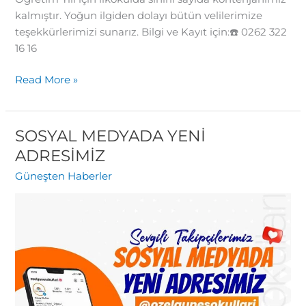
kalmıştır. Yoğun ilgiden dolayı bütün velilerimize
teşekkürlerimizi sunarız. Bilgi ve Kayıt için:☎️ 0262 322
16 16
Read More »
SOSYAL MEDYADA YENİ
SOSYAL
MEDYADA
ADRESİMİZ
YENİ
Güneşten Haberler
ADRESİMİZ