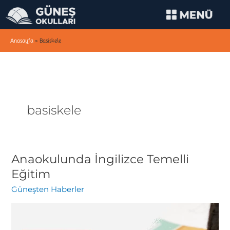
İçeriğe
atla
Anasayfa
»
Basiskele
basiskele
Anaokulunda İngilizce Temelli
Anaokulunda
İngilizce
Eğitim
Temelli
Güneşten Haberler
Eğitim