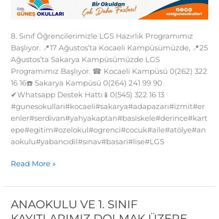
8. Sınıf Öğrencilerimizle LGS Hazırlık Programımız
Başlıyor. 📍17 Ağustos’ta Kocaeli Kampüsümüzde, 📍25
Ağustos’ta Sakarya Kampüsümüzde LGS
Programımız Başlıyor. ☎ Kocaeli Kampüsü 0(262) 322
16 16☎️ Sakarya Kampüsü 0(264) 241 99 90
✔Whatsapp Destek Hattı📱0(545) 322 16 13
#gunesokullari#kocaeli#sakarya#adapazarı#izmit#er
enler#serdivan#yahyakaptan#basiskele#derince#kart
epe#egitim#ozelokul#ogrenci#cocuk#aile#atölye#an
aokulu#yabancıdil#sınav#basari#lise#LGS
Read More »
ANAOKULU VE 1. SINIF
ANAOKULU
VE
KAYITLARIMIZ DOLMAK ÜZERE