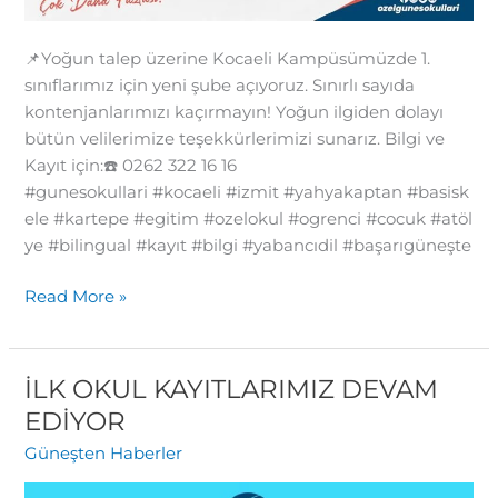
📌Yoğun talep üzerine Kocaeli Kampüsümüzde 1.
sınıflarımız için yeni şube açıyoruz. Sınırlı sayıda
kontenjanlarımızı kaçırmayın! Yoğun ilgiden dolayı
bütün velilerimize teşekkürlerimizi sunarız. Bilgi ve
Kayıt için:☎️ 0262 322 16 16
#gunesokullari #kocaeli #izmit #yahyakaptan #basisk
ele #kartepe #egitim #ozelokul #ogrenci #cocuk #atöl
ye #bilingual #kayıt #bilgi #yabancıdil #başarıgüneşte
Read More »
İLK OKUL KAYITLARIMIZ DEVAM
İLK
OKUL
EDİYOR
KAYITLARIMIZ
Güneşten Haberler
DEVAM
EDİYOR