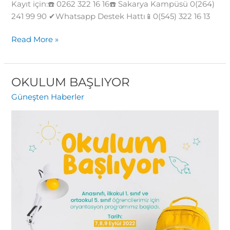
Kayıt için:☎️ 0262 322 16 16☎️ Sakarya Kampüsü 0(264)
241 99 90 ✔Whatsapp Destek Hattı📱0(545) 322 16 13
Read More »
OKULUM BAŞLIYOR
OKULUM
BAŞLIYOR
Güneşten Haberler