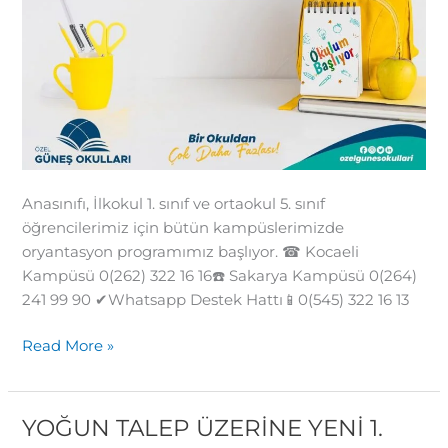
Anasınıfı, İlkokul 1. sınıf ve ortaokul 5. sınıf
öğrencilerimiz için bütün kampüslerimizde
oryantasyon programımız başlıyor. ☎ Kocaeli
Kampüsü 0(262) 322 16 16☎️ Sakarya Kampüsü 0(264)
241 99 90 ✔Whatsapp Destek Hattı📱0(545) 322 16 13
Read More »
YOĞUN TALEP ÜZERİNE YENİ 1.
YOĞUN