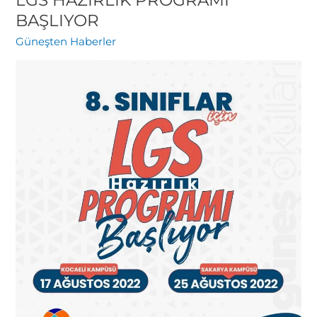
LGS HAZIRLIK PROGRAMI
HAZIRLIK
BAŞLIYOR
PROGRAMI
Güneşten Haberler
BAŞLIYOR