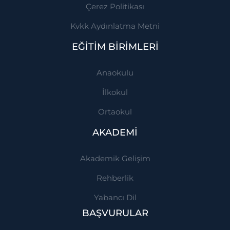
Çerez Politikası
Kvkk Aydınlatma Metni
EĞİTİM BİRİMLERİ
Anaokulu
İlkokul
Ortaokul
AKADEMİ
Akademik Gelişim
Rehberlik
Yabancı Dil
BAŞVURULAR