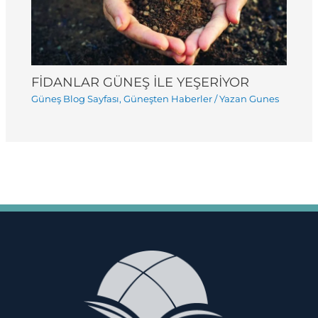
FİDANLAR GÜNEŞ İLE YEŞERİYOR
Güneş Blog Sayfası
,
Güneşten Haberler
/ Yazan
Gunes