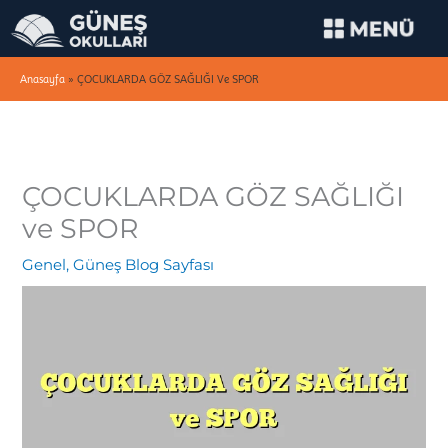
İçeriğe
atla
Anasayfa
»
ÇOCUKLARDA GÖZ SAĞLIĞI Ve SPOR
ÇOCUKLARDA GÖZ SAĞLIĞI
ve SPOR
Genel
,
Güneş Blog Sayfası