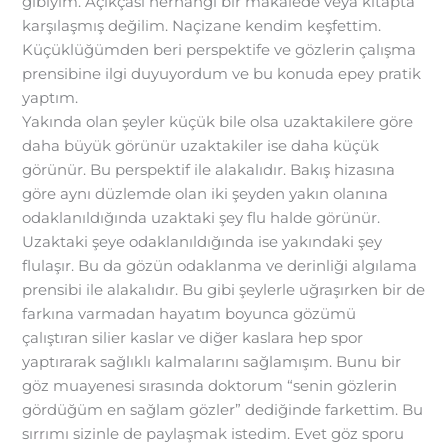
gibiyim. Açıkçası herhangi bir makalede veya kitapta
karşılaşmış değilim. Naçizane kendim keşfettim.
Küçüklüğümden beri perspektife ve gözlerin çalışma
prensibine ilgi duyuyordum ve bu konuda epey pratik
yaptım.
Yakında olan şeyler küçük bile olsa uzaktakilere göre
daha büyük görünür uzaktakiler ise daha küçük
görünür. Bu perspektif ile alakalıdır. Bakış hizasına
göre aynı düzlemde olan iki şeyden yakın olanına
odaklanıldığında uzaktaki şey flu halde görünür.
Uzaktaki şeye odaklanıldığında ise yakındaki şey
flulaşır. Bu da gözün odaklanma ve derinliği algılama
prensibi ile alakalıdır. Bu gibi şeylerle uğraşırken bir de
farkına varmadan hayatım boyunca gözümü
çalıştıran silier kaslar ve diğer kaslara hep spor
yaptırarak sağlıklı kalmalarını sağlamışım. Bunu bir
göz muayenesi sırasında doktorum “senin gözlerin
gördüğüm en sağlam gözler” dediğinde farkettim. Bu
sırrımı sizinle de paylaşmak istedim. Evet göz sporu