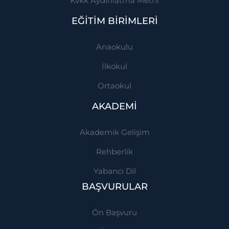
Kvkk Aydınlatma Metni
EĞİTİM BİRİMLERİ
Anaokulu
İlkokul
Ortaokul
AKADEMİ
Akademik Gelişim
Rehberlik
Yabancı Dil
BAŞVURULAR
Ön Başvuru